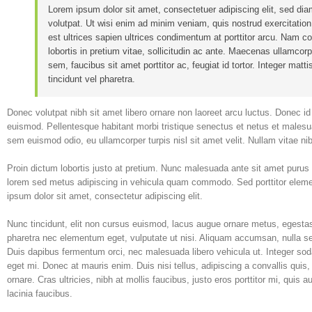
Lorem ipsum dolor sit amet, consectetuer adipiscing elit, sed d
volutpat. Ut wisi enim ad minim veniam, quis nostrud exercitation.S
est ultrices sapien ultrices condimentum at porttitor arcu. Nam 
lobortis in pretium vitae, sollicitudin ac ante. Maecenas ullamc
sem, faucibus sit amet porttitor ac, feugiat id tortor. Integer matt
tincidunt vel pharetra.
Donec volutpat nibh sit amet libero ornare non laoreet arcu luctus. Donec i
euismod. Pellentesque habitant morbi tristique senectus et netus et malesua
sem euismod odio, eu ullamcorper turpis nisl sit amet velit. Nullam vitae ni
Proin dictum lobortis justo at pretium. Nunc malesuada ante sit amet purus
lorem sed metus adipiscing in vehicula quam commodo. Sed porttitor eleme
ipsum dolor sit amet, consectetur adipiscing elit.
Nunc tincidunt, elit non cursus euismod, lacus augue ornare metus, egestas 
pharetra nec elementum eget, vulputate ut nisi. Aliquam accumsan, nulla sed f
Duis dapibus fermentum orci, nec malesuada libero vehicula ut. Integer sodal
eget mi. Donec at mauris enim. Duis nisi tellus, adipiscing a convallis quis, t
ornare. Cras ultricies, nibh at mollis faucibus, justo eros porttitor mi, qui
lacinia faucibus.