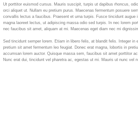
Ut porttitor euismod cursus. Mauris suscipit, turpis ut dapibus rhoncus, odio 
orci aliquet ut. Nullam eu pretium purus. Maecenas fermentum posuere sem v
convallis lectus a faucibus. Praesent et urna turpis. Fusce tincidunt augue 
magna laoreet lectus, ut adipiscing massa odio sed turpis. In nec lorem port
nec faucibus sit amet, aliquam at mi. Maecenas eget diam nec mi dignissim
Sed tincidunt semper lorem. Etiam in libero felis, at blandit felis. Integer 
pretium sit amet fermentum leo feugiat. Donec erat magna, lobortis in preti
accumsan lorem auctor. Quisque massa sem, faucibus sit amet porttitor ac, fe
Nunc erat dui, tincidunt vel pharetra ac, egestas ut mi. Mauris ut nunc vel 