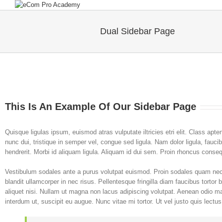
Dual Sidebar Page
This Is An Example Of Our Sidebar Page
Quisque ligulas ipsum, euismod atras vulputate iltricies etri elit. Class apt
nunc dui, tristique in semper vel, congue sed ligula. Nam dolor ligula, faucib
hendrerit. Morbi id aliquam ligula. Aliquam id dui sem. Proin rhoncus consequ
Vestibulum sodales ante a purus volutpat euismod. Proin sodales quam nec a
blandit ullamcorper in nec risus. Pellentesque fringilla diam faucibus torto
aliquet nisi. Nullam ut magna non lacus adipiscing volutpat. Aenean odio ma
interdum ut, suscipit eu augue. Nunc vitae mi tortor. Ut vel justo quis lectu