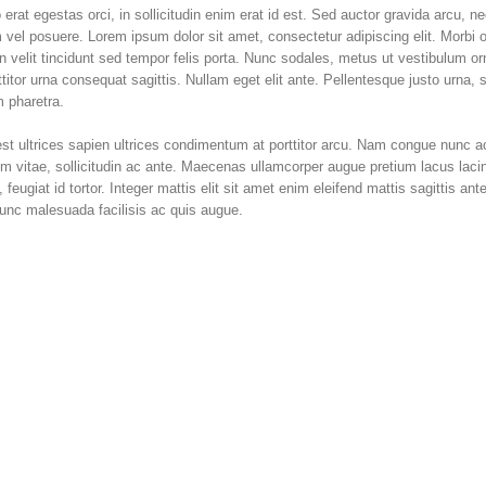
erat egestas orci, in sollicitudin enim erat id est. Sed auctor gravida arcu, nec
el posuere. Lorem ipsum dolor sit amet, consectetur adipiscing elit. Morbi 
in velit tincidunt sed tempor felis porta. Nunc sodales, metus ut vestibulum or
titor urna consequat sagittis. Nullam eget elit ante. Pellentesque justo urna,
 pharetra.
in est ultrices sapien ultrices condimentum at porttitor arcu. Nam congue nunc a
um vitae, sollicitudin ac ante. Maecenas ullamcorper augue pretium lacus lacin
ugiat id tortor. Integer mattis elit sit amet enim eleifend mattis sagittis ant
nunc malesuada facilisis ac quis augue.