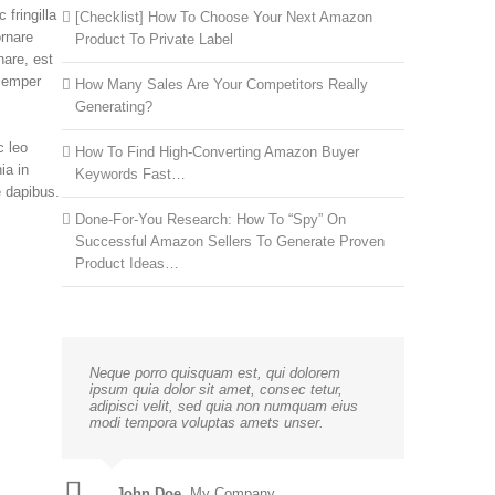
 fringilla
[Checklist] How To Choose Your Next Amazon
ornare
Product To Private Label
nare, est
 semper
How Many Sales Are Your Competitors Really
Generating?
c leo
How To Find High-Converting Amazon Buyer
ia in
Keywords Fast…
e dapibus.
Done-For-You Research: How To “Spy” On
Successful Amazon Sellers To Generate Proven
Product Ideas…
Neque porro quisquam est, qui dolorem
ipsum quia dolor sit amet, consec tetur,
adipisci velit, sed quia non numquam eius
modi tempora voluptas amets unser.
John Doe
,
My Company