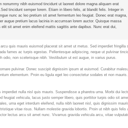
iam nonummy nibh euismod tincidunt ut laoreet dolore magna aliquam erat
ed tincidunt semper lorem. Etiam in libero felis, at blandit felis. Integer in
congue nunc ac leo pretium sit amet fermentum leo feugiat. Donec erat magna,
orper augue pretium lacus lacinia in accumsan lorem auctor. Quisque massa
is elit sit amet enim eleifend mattis sagittis ante dapibus. Nunc erat dui,
d arcu quis mauris euismod placerat sit amet ut metus. Sed imperdiet fringilla
da fames ac turpis egestas. Pellentesque adipiscing, neque ut pulvinar tinci
bh odio, non scelerisque nibh. Vestibulum ut est augue, in varius purus.
 ornare pulvinar. Donec suscipit dignissim ipsum at euismod. Curabitur males
ntum elementum. Proin eu ligula eget leo consectetur sodales et non mauris
imperdiet nulla nisl quis mauris. Suspendisse a pharetra urna. Morbi dui lect
eugiat vehicula, lacus justo semper libero, quis porttitor turpis odio sit amet
es, urna eget interdum eleifend, nulla nibh laoreet nisl, quis dignissim mauri
ristique vitae risus. Nullam molestie gravida lobortis. Proin ut nibh quis felis 
s auctor lectus arcu sit amet nunc. Vivamus gravida vehicula arcu, vitae vulputa