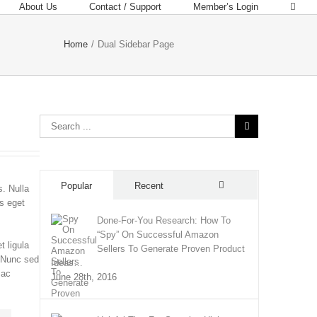
About Us
Contact / Support
Member’s Login
Home
/
Dual Sidebar Page
Popular
Recent
s. Nulla
us eget
Comments
Done-For-You Research: How To
“Spy” On Successful Amazon
 ligula
Sellers To Generate Proven Product
. Nunc sed
Ideas…
 ac
June 28th, 2016