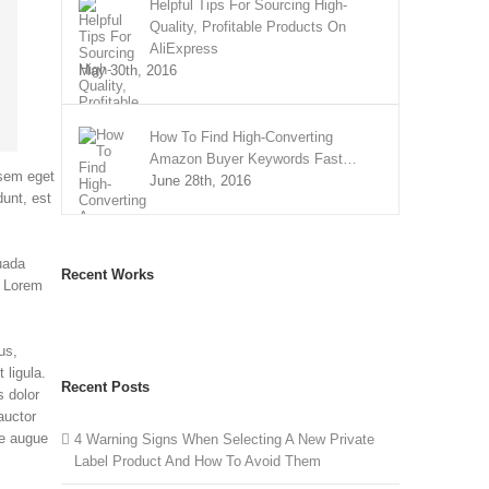
Helpful Tips For Sourcing High-
Quality, Profitable Products On
AliExpress
May 30th, 2016
How To Find High-Converting
Amazon Buyer Keywords Fast…
 sem eget
June 28th, 2016
dunt, est
uada
Recent Works
. Lorem
us,
 ligula.
Recent Posts
s dolor
auctor
te augue
4 Warning Signs When Selecting A New Private
Label Product And How To Avoid Them