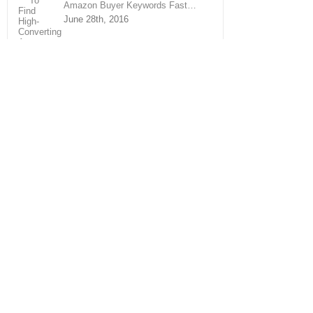
Amazon Buyer Keywords Fast…
June 28th, 2016
Archives
July 2016
June 2016
May 2016
Contact Info
2360 Corporate Cir Ste 400
Henderson , NV 89074
Phone: 702-703-6151
Email:
info@ecomproacademy.com